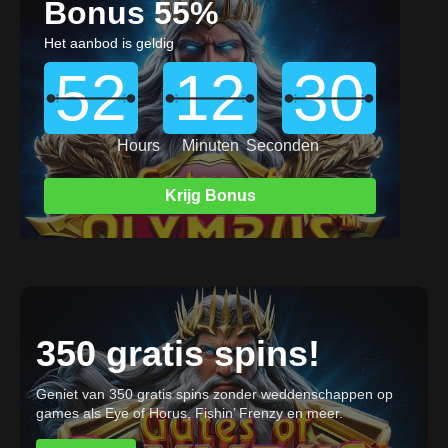
Bonus 55%
Het aanbod is geldig
52
12
29
Hours
Minuten
Seconden
Krijg Bonus
350 gratis spins!
Geniet van 350 gratis spins zonder weddenschappen op
games als Eye of Horus, Fishin’ Frenzy en meer.