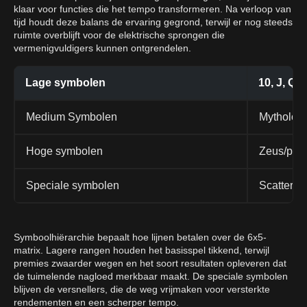
klaar voor functies die het tempo transformeren. Na verloop van
tijd houdt deze balans de ervaring gegrond, terwijl er nog steeds
ruimte overblijft voor de elektrische sprongen die
vermenigvuldigers kunnen ontgrendelen.
Lage symbolen
10, J, Q, 
Medium Symbolen
Mythologi
Hoge symbolen
Zeus/pre
Speciale symbolen
Scatter, M
Symboolhiërarchie bepaalt hoe lijnen betalen over de 6x5-
matrix. Lagere rangen houden het basisspel tikkend, terwijl
premies zwaarder wegen en het soort resultaten opleveren dat
de tuimelende nagloed merkbaar maakt. De speciale symbolen
blijven de versnellers, die de weg vrijmaken voor versterkte
rendementen en een scherper tempo.