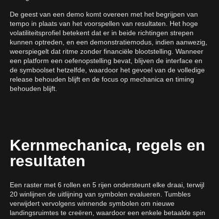
De geest van een demo komt overeen met het begrijpen van
tempo in plaats van het voorspellen van resultaten. Het hoge
volatiliteitsprofiel betekent dat er in beide richtingen strepen
kunnen optreden, en een demonstratiemodus, indien aanwezig,
weerspiegelt dat ritme zonder financiële blootstelling. Wanneer
een platform een oefenopstelling bevat, blijven de interface en
de symboolset hetzelfde, waardoor het gevoel van de volledige
release behouden blijft en de focus op mechanica en timing
behouden blijft.
Kernmechanica, regels en
resultaten
Een raster met 6 rollen en 5 rijen ondersteunt elke draai, terwijl
20 winlijnen de uitlijning van symbolen evalueren. Tumbles
verwijdert vervolgens winnende symbolen om nieuwe
landingsruimtes te creëren, waardoor een enkele betaalde spin