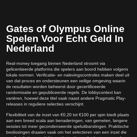
Gates of Olympus Online
Spelen Voor Echt Geld In
Nederland
Real-money toegang binnen Nederland stroomt via
gelicentieerde platforms die spelers aan boord hebben volgens
lokale normen. Verificatie- en nalevingscontroles maken deel uit
van dat proces en ondersteunen een veilige omgeving waarin
de resultaten worden beheerst door gecertificeerde
randomisatie en gepubliceerde regels. De lobbycontext kan
variëren, hoewel deze titel vaak naast andere Pragmatic Play-
releases in reguliere selecties verschijnt.
Flexibiliteit van de inzet van €0,20 tot €100 per spin biedt plaats
aan een breed scala aan benaderingen, van gemeten, langere
sessies tot meer gecondenseerde speluitbarstingen. Praktische
beslissingen draaien vaak om het selecteren van een inzet die