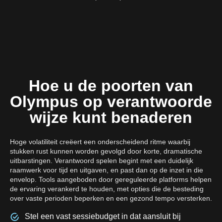
Hoe u de poorten van
Olympus op verantwoorde
wijze kunt benaderen
Hoge volatiliteit creëert een onderscheidend ritme waarbij
stukken rust kunnen worden gevolgd door korte, dramatische
uitbarstingen. Verantwoord spelen begint met een duidelijk
raamwerk voor tijd en uitgaven, en past dan op de inzet in die
envelop. Tools aangeboden door gereguleerde platforms helpen
de ervaring verankerd te houden, met opties die de besteding
over vaste perioden beperken en een gezond tempo versterken.
Stel een vast sessiebudget in dat aansluit bij