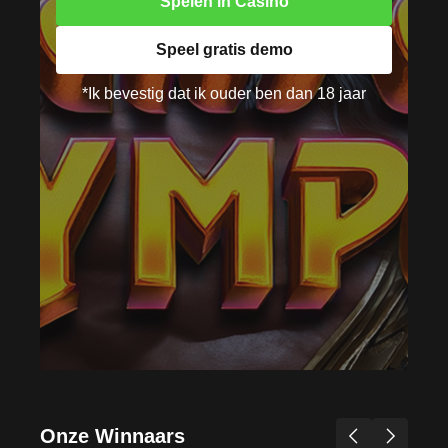
Spelen in Casino
Speel gratis demo
*Ik bevestig dat ik ouder ben dan 18 jaar
Onze Winnaars