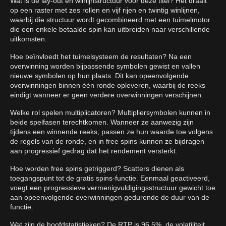
Wat is de lay-out en winlijnstructuur voor deze titel? Het draait
op een raster met zes rollen en vijf rijen en twintig winlijnen,
waarbij die structuur wordt gecombineerd met een tuimelmotor
die een enkele betaalde spin kan uitbreiden naar verschillende
uitkomsten.
Hoe beïnvloedt het tuimelsysteem de resultaten? Na een
overwinning worden bijpassende symbolen gewist en vallen
nieuwe symbolen op hun plaats. Dit kan opeenvolgende
overwinningen binnen één ronde opleveren, waarbij de reeks
eindigt wanneer er geen verdere overwinningen verschijnen.
Welke rol spelen multiplicatoren? Multipliersymbolen kunnen in
beide spelfasen terechtkomen. Wanneer ze aanwezig zijn
tijdens een winnende reeks, passen ze hun waarde toe volgens
de regels van de ronde, en in free spins kunnen ze bijdragen
aan progressief gedrag dat het rendement versterkt.
Hoe worden free spins getriggerd? Scatters dienen als
toegangspunt tot de gratis spins-functie. Eenmaal geactiveerd,
voegt een progressieve vermenigvuldigingsstructuur gewicht toe
aan opeenvolgende overwinningen gedurende de duur van de
functie.
Wat zijn de hoofdstatistieken? De RTP is 96,5%, de volatiliteit