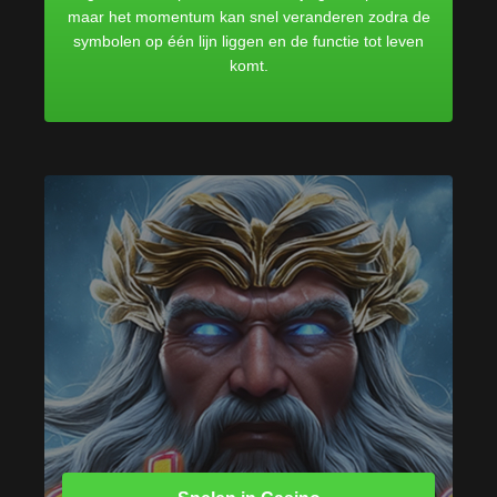
maar het momentum kan snel veranderen zodra de
symbolen op één lijn liggen en de functie tot leven
komt.