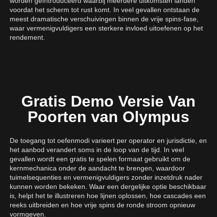
worden geïntroduceerd waarbij meerdere uitkomsten landen
voordat het scherm tot rust komt. In veel gevallen ontstaan de
meest dramatische verschuivingen binnen de vrije spins-fase,
waar vermenigvuldigers een sterkere invloed uitoefenen op het
rendement.
Gratis Demo Versie Van
Poorten van Olympus
De toegang tot oefenmodi varieert per operator en jurisdictie, en
het aanbod verandert soms in de loop van de tijd. In veel
gevallen wordt een gratis te spelen formaat gebruikt om de
kernmechanica onder de aandacht te brengen, waardoor
tuimelsequenties en vermenigvuldigers zonder inzetdruk nader
kunnen worden bekeken. Waar een dergelijke optie beschikbaar
is, helpt het te illustreren hoe lijnen oplossen, hoe cascades een
reeks uitbreiden en hoe vrije spins de ronde stroom opnieuw
vormgeven.